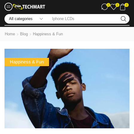
0
0
0
Iphone LCDs
Home
Blog
Happiness & Fun
Happiness & Fun