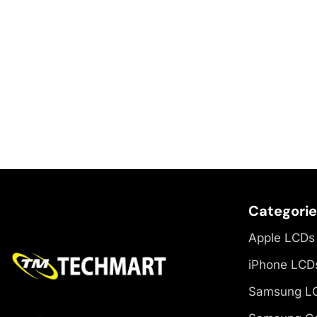
Categori
Apple LCDs
iPhone LCD
Samsung L