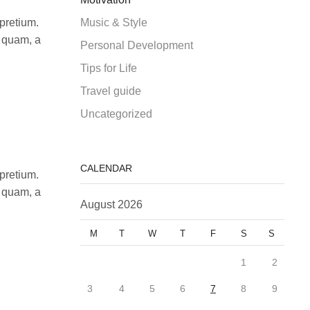
Music & Style
 pretium.
s quam, a
Personal Development
Tips for Life
Travel guide
Uncategorized
CALENDAR
 pretium.
s quam, a
August 2026
M
T
W
T
F
S
S
1
2
3
4
5
6
7
8
9