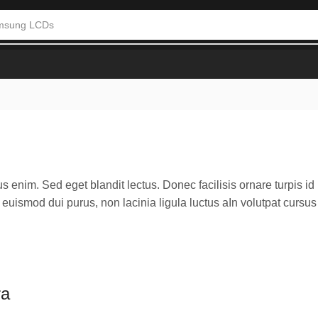
one LCDs
 enim. Sed eget blandit lectus. Donec facilisis ornare turpis id
euismod dui purus, non lacinia ligula luctus aIn volutpat cursu
ra