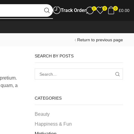
0
0
0
Track Order
£
0.00
Return to previous page
SEARCH BY POSTS
 pretium.
s quam, a
CATEGORIES
Beauty
Happiness & Fun
Motivation