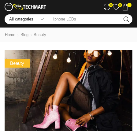
0
0
0
Iphone LCDs
Home
Blog
Beauty
Beauty