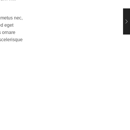
August 16, 2018
0
l metus nec,
Etiam nulla nunc, aliquet vel metus nec,
ed eget
scelerisque tempus enim. Sed eget
s ornare
blandit lectus. Donec facilisis ornare
scelerisque
turpis id pretium. Maecenas scelerisque
interdum dolor in...
CONTINUE READING