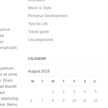
Music & Style
Personal Development
Tips for Life
unt ut
Travel guide
 ea
Uncategorized
ur.
erspiciatis
CALENDAR
 pretium.
August 2018
r sit amet,
m.
Etiam
M
T
W
T
F
S
S
et blandit
1
2
3
4
5
sque
 adipiscing
6
7
8
9
10
11
12
ation. Nemo