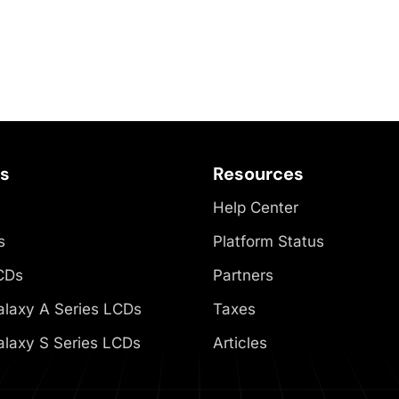
es
Resources
Help Center
s
Platform Status
CDs
Partners
laxy A Series LCDs
Taxes
laxy S Series LCDs
Articles