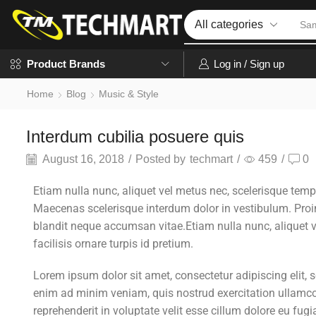
Iph
Log in / Sign up
Product Brands
Home
Blog
Music & Style
Interdum cubilia posuere quis
August 16, 2018
/
Posted by
techmart
/
459
/
0
Etiam nulla nunc, aliquet vel metus nec, scelerisque tempu
Maecenas scelerisque interdum dolor in vestibulum. Proin
blandit neque accumsan vitae.Etiam nulla nunc, aliquet v
facilisis ornare turpis id pretium.
Lorem ipsum dolor sit amet, consectetur adipiscing elit,
enim ad minim veniam, quis nostrud exercitation ullamco 
reprehenderit in voluptate velit esse cillum dolore eu fugi