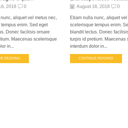
16, 2018
0
August 16, 2018
0
 nunc, aliquet vel metus nec,
Etiam nulla nunc, aliquet ve
e tempus enim. Sed eget
scelerisque tempus enim. S
us. Donec facilisis ornare
blandit lectus. Donec facilisi
retium. Maecenas scelerisque
turpis id pretium. Maecenas 
or in...
interdum dolor in...
UE READING
CONTINUE READING