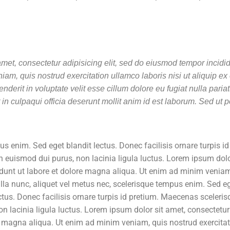
et, consectetur adipisicing elit, sed do eiusmod tempor incidid
am, quis nostrud exercitation ullamco laboris nisi ut aliquip ex
erit in voluptate velit esse cillum dolore eu fugiat nulla pariat
in culpaqui officia deserunt mollit anim id est laborum. Sed ut p
s enim. Sed eget blandit lectus. Donec facilisis ornare turpis id
 euismod dui purus, non lacinia ligula luctus. Lorem ipsum dolo
didunt ut labore et dolore magna aliqua. Ut enim ad minim venia
lla nunc, aliquet vel metus nec, scelerisque tempus enim. Sed eg
ctus. Donec facilisis ornare turpis id pretium. Maecenas sceleri
n lacinia ligula luctus. Lorem ipsum dolor sit amet, consectetur
re magna aliqua. Ut enim ad minim veniam, quis nostrud exercit