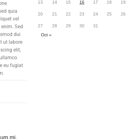
13
14
15
16
17
18
19
ione
sed quia
20
21
22
23
24
25
26
iquet vel
27
28
29
30
31
s enim. Sed
uismod dui
Oct »
t ut labore
cing elit,
 ullamco
e eu fugiat
m.
lum mi.
Conubia eu cras id pretium purus.