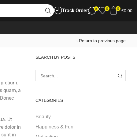
0
0
0
Track Order
£
0.00
Return to previous page
SEARCH BY POSTS
 pretium.
us quam, a
. Donec
CATEGORIES
Beauty
ua. Ut
Happiness & Fun
e dolor in
 sunt in
Motivation