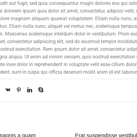
dit aut fugit, sed quia consequuntur magni dolores eos qui rat
dolorem ipsum quia dolor sit amet, consectetur, adipisci velit, 
lore magnam aliquam quaerat voluptatem. Etiam nulla nunc, al
tus. Etiam nulla nunc, aliquet vel metus nec, scelerisque tempu
tium. Maecenas scelerisque interdum dolor in vestibulum. Proin e
met, consectetur adipiscing elit, sed do eiusmod tempor incididun
strud exercitation. Rem ipsum dolor sit amet, consectetur adipis
gna aliqua. Ut enim ad minim veniam, quis nostrud exercitation
 irure dolor in reprehenderit in voluptate velit esse cillum dolor
dent, sunt in culpa qui officia deserunt mollit anim id est laboru
 magnis a quam
Erat suspendisse vestibu