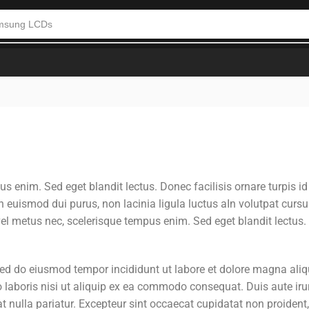
one LCDs
s enim. Sed eget blandit lectus. Donec facilisis ornare turpis id
 euismod dui purus, non lacinia ligula luctus aIn volutpat curs
el metus nec, scelerisque tempus enim. Sed eget blandit lectus
 sed do eiusmod tempor incididunt ut labore et dolore magna aliq
laboris nisi ut aliquip ex ea commodo consequat. Duis aute irur
at nulla pariatur. Excepteur sint occaecat cupidatat non proident,