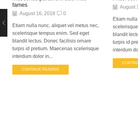
fames
August 
August 16, 2018
0
Etiam nulla
Etiam nulla nunc, aliquet vel metus nec,
scelerisqu
scelerisque tempus enim. Sed eget
blandit lect
blandit lectus. Donec facilisis ornare
turpis id p
turpis id pretium. Maecenas scelerisque
interdum dol
interdum dolor in...
CONTIN
CONTINUE READING