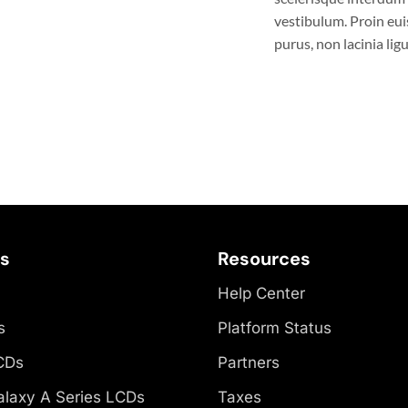
vestibulum. Proin eu
purus, non lacinia ligu
es
Resources
Help Center
s
Platform Status
CDs
Partners
laxy A Series LCDs
Taxes