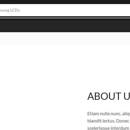
msung LCDs
ABOUT U
Etiam nulla nunc, ali
blandit lectus. Donec 
scelerisque interdum 