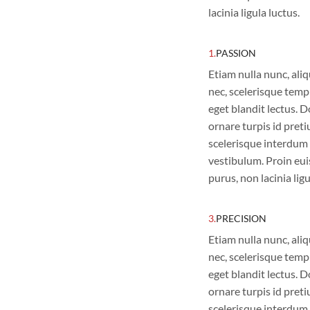
lacinia ligula luctus.
1.
PASSION
Etiam nulla nunc, ali
nec, scelerisque temp
eget blandit lectus. D
ornare turpis id pre
scelerisque interdum 
vestibulum. Proin eu
purus, non lacinia ligu
3.
PRECISION
Etiam nulla nunc, ali
nec, scelerisque temp
eget blandit lectus. D
ornare turpis id pre
scelerisque interdum 