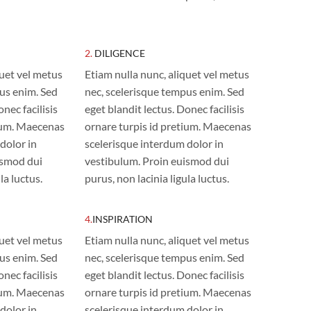
2.
DILIGENCE
quet vel metus
Etiam nulla nunc, aliquet vel metus
us enim. Sed
nec, scelerisque tempus enim. Sed
onec facilisis
eget blandit lectus. Donec facilisis
tium. Maecenas
ornare turpis id pretium. Maecenas
dolor in
scelerisque interdum dolor in
ismod dui
vestibulum. Proin euismod dui
la luctus.
purus, non lacinia ligula luctus.
4.
INSPIRATION
quet vel metus
Etiam nulla nunc, aliquet vel metus
us enim. Sed
nec, scelerisque tempus enim. Sed
onec facilisis
eget blandit lectus. Donec facilisis
tium. Maecenas
ornare turpis id pretium. Maecenas
dolor in
scelerisque interdum dolor in