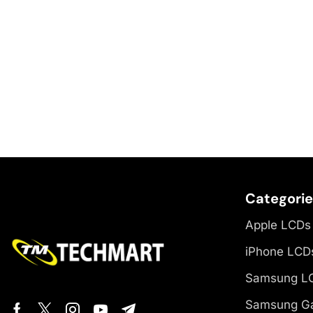
Categori
Apple LCDs
iPhone LCD
Samsung L
Samsung Ga