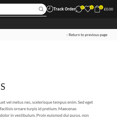
0
0
0
Track Order
£
0.00
Return to previous page
S
quet vel metus nec, scelerisque tempus enim. Sed eget
facilisis ornare turpis id pretium. Maecenas
dolor in vestibulum. Proin euismod dui purus, non